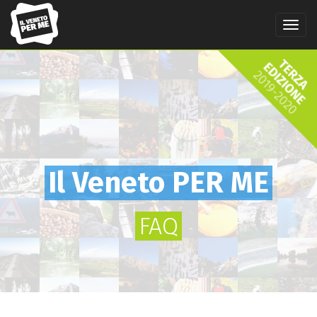
Salta
al
Tog
contenuto
navi
principale
Il Veneto PER ME
FAQ