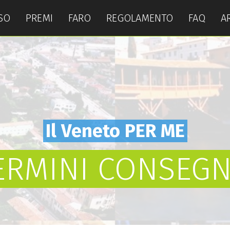
SO
PREMI
FARO
REGOLAMENTO
FAQ
A
Il Veneto PER ME
RMINI CONSEGN