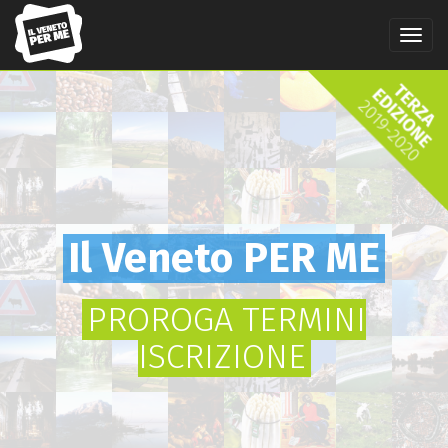
Salta
al
Tog
contenuto
navi
principale
Il Veneto PER ME
PROROGA TERMINI
ISCRIZIONE