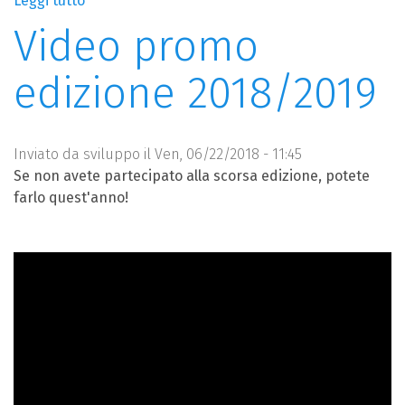
Leggi tutto
su
Proroga
Video promo
termini
iscrizione
edizione 2018/2019
Inviato da
sviluppo
il Ven, 06/22/2018 - 11:45
Se non avete partecipato alla scorsa edizione, potete
farlo quest'anno!