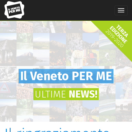
Salta
al
Tog
contenuto
navi
principale
Il Veneto PER ME
ULTIME
NEWS!