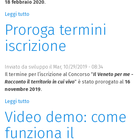
18 febbraio 2020
.
Leggi tutto
su
Proroga
Proroga termini
invio
elaborati
iscrizione
Inviato da
sviluppo
il Mar, 10/29/2019 - 08:34
Il termine per l’iscrizione al Concorso "
Il Veneto per me -
Racconto il territorio in cui vivo
" è stato prorogato al
16
novembre 2019
.
Leggi tutto
su
Proroga
Video demo: come
termini
iscrizione
funziona il