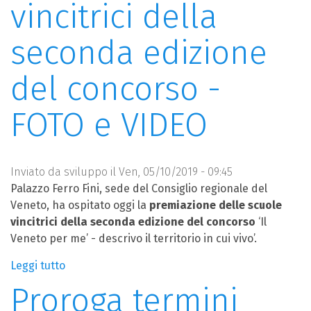
vincitrici della
comunica
la
seconda edizione
terza
edizione
del concorso -
del
concorso
FOTO e VIDEO
"IL
VENETO
PER
ME
Inviato da
sviluppo
il Ven, 05/10/2019 - 09:45
-
Palazzo Ferro Fini, sede del Consiglio regionale del
Racconto
Veneto, ha ospitato oggi la
premiazione delle scuole
il
vincitrici della seconda edizione del concorso
‘Il
territorio
Veneto per me’ - descrivo il territorio in cui vivo’.
in
cui
Leggi tutto
su
vivo"
Premiate
Proroga termini
le