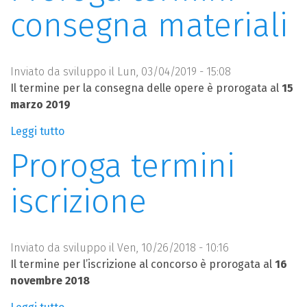
scuole
consegna materiali
vincitrici
della
seconda
edizione
Inviato da
sviluppo
il Lun, 03/04/2019 - 15:08
del
Il termine per la consegna delle opere è prorogata al
15
concorso
marzo 2019
-
Leggi tutto
su
FOTO
Proroga
Proroga termini
e
termini
VIDEO
consegna
iscrizione
materiali
Inviato da
sviluppo
il Ven, 10/26/2018 - 10:16
Il termine per l’iscrizione al concorso è prorogata al
16
novembre 2018