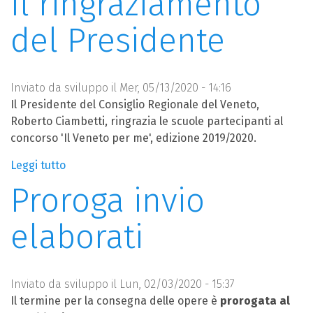
Il ringraziamento
del Presidente
Inviato da
sviluppo
il Mer, 05/13/2020 - 14:16
Il Presidente del Consiglio Regionale del Veneto,
Roberto Ciambetti, ringrazia le scuole partecipanti al
concorso 'Il Veneto per me', edizione 2019/2020.
Leggi tutto
su
Il
Proroga invio
ringraziamento
del
elaborati
Presidente
Inviato da
sviluppo
il Lun, 02/03/2020 - 15:37
Il termine per la consegna delle opere è
prorogata al